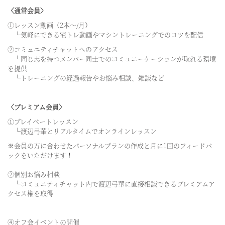
〈通常会員〉
①レッスン動画（2本〜/月）
└気軽にできる宅トレ動画やマシントレーニングでのコツを配信
②コミュニティチャットへのアクセス
└同じ志を持つメンバー同士でのコミュニーケーションが取れる環境
を提供
└トレーニングの経過報告やお悩み相談、雑談など
〈プレミアム会員〉
①プレイベートレッスン
└渡辺弓華とリアルタイムでオンラインレッスン
※会員の方に合わせたパーソナルプランの作成と月に1回のフィードバ
ックをいただけます！
②個別お悩み相談
└コミュニティチャット内で渡辺弓華に直接相談できるプレミアムア
クセス権を取得
④オフ会イベントの開催